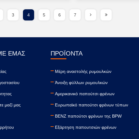
3
4
5
6
7
ΜΕ ΕΜΆΣ
ΠΡΟΪΌΝΤΑ
είας
Μέρη αναστολής ρυμουλκών
γοστασίου
Άνοιξη φύλλων ρυμουλκών
ότητας
Αμερικανικό παπούτσι φρένων
ε μαζί μας
Ευρωπαϊκό παπούτσι φρένων τύπων
BENZ παπούτσι φρένων της BPW
ορρήτου
Εξάρτηση παπουτσιών φρένων