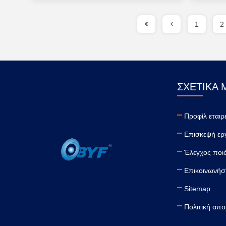
1
2
ΣΧΕΤΙΚΆ 
Προφίλ εταιρ
Επισκεψή ερ
Έλεγχος ποι
Επικοινωνήστ
Sitemap
Πολιτική απ