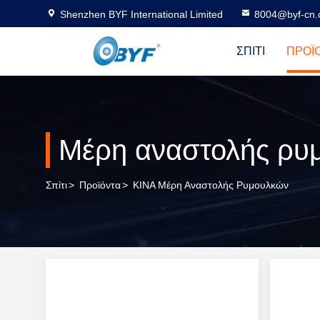
Shenzhen BYF International Limited
8004@byf-cn
ΣΠΊΤΙ
ΠΡΟΪ
Μέρη αναστολής ρυ
Σπίτι
>
Προϊόντα
>
ΚΙΝΑ Μέρη Αναστολής Ρυμουλκών