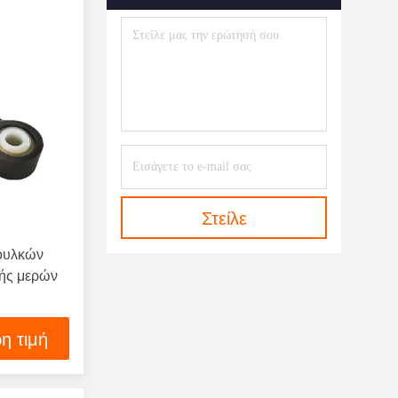
Στείλε
ουλκών
πής μερών
η τιμή