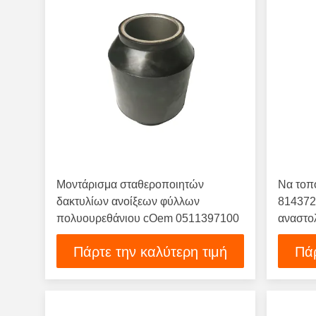
Μοντάρισμα σταθεροποιητών
Να τοπ
δακτυλίων ανοίξεων φύλλων
814372
πολυουρεθάνιου cOem 0511397100
αναστολ
χάλυβα
Πάρτε την καλύτερη τιμή
Πάρ