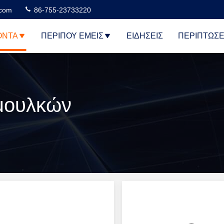
.com
86-755-23733220
ΌΝΤΑ
ΠΕΡΊΠΟΥ ΕΜΕΊΣ
ΕΙΔΉΣΕΙΣ
ΠΕΡΙΠΤΏΣΕ
μουλκών