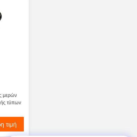
ς μερών
πής τύπων
η τιμή