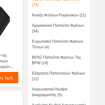
(74)
Άνοιξη Φύλλων Ρυμουλκών
(21)
Αμερικανικό Παπούτσι Φρένων
(34)
Ευρωπαϊκό Παπούτσι Φρένων
Τύπων
(4)
 της
BENZ Παπούτσι Φρένων Της
άσεων
BPW
(18)
 μερών
Εξάρτηση Παπουτσιών Φρένων
η τιμή
(12)
Χειρωνακτικό Νωθρό
Διαγραμμιστής
(5)