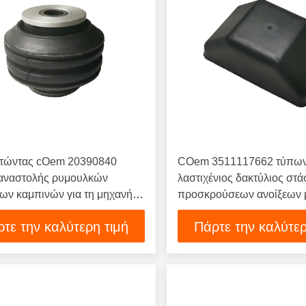
τώντας cOem 20390840
COem 3511117662 τύπων
αναστολής ρυμουλκών
λαστιχένιος δακτύλιος στ
ίων καμπινών για τη μηχανή
προσκρούσεων ανοίξεων
ών της
αναστολής ρυμουλκών
τε την καλύτερη τιμή
Πάρτε την καλύτερ