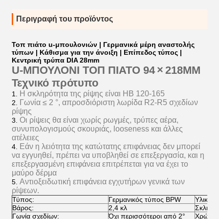
Περιγραφή του προϊόντος
Τοπ πιάτο u-μπουλονιών | Γερμανικά μέρη αναστολής
τύπων | Κάθισμα για την άνοιξη | Επίπεδος τύπος |
Κεντρική τρύπα DIA 28mm
U-ΜΠΟΥΛΟΝΙ ΤΟΠ ΠΙΑΤΟ
94
×
218MM
Τεχνικό πρότυπο
Η σκληρότητα της ρίψης είναι HB 120-165
1.
Γωνία ≤ 2 °, απροσδιόριστη λωρίδα R2-R5 σχεδίων
2.
ρίψης
Οι ρίψεις θα είναι χωρίς ρωγμές, τρύπες αέρα,
3.
συνυπολογισμούς σκουριάς, looseness και άλλες
ατέλειες
Εάν η λειότητα της κατώτατης επιφάνειας δεν μπορεί
4.
να εγγυηθεί, πρέπει να υποβληθεί σε επεξεργασία, και η
επεξεργασμένη επιφάνεια επιτρέπεται για να έχει το
μαύρο δέρμα
Αντιοξειδωτική επιφάνεια εγχυτήρων γενικά των
5.
ρίψεων.
Τύπος:
Γερμανικός τύπος BPW
Υλικό:
Βάρος:
2,4 κλ
Σκληρό
Γωνία σχεδίων:
Όχι περισσότεροι από 2°
Χρώμα: