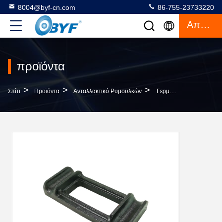
8004@byf-cn.com
86-755-23733220
Απόσπασμα
προϊόντα
>
>
>
Σπίτι
Προϊόντα
Ανταλλακτικό Ρυμουλκών
Γερμανικό Πιάτο Μπουλονιών Του U Ανοίξεων Φύλλων Τύπων ZG230-450 BPW