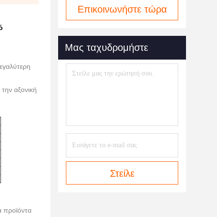
Επικοινωνήστε τώρα
ό
Μας ταχυδρομήστε
μεγαλύτερη
 την αξονική
Στείλε
α προϊόντα