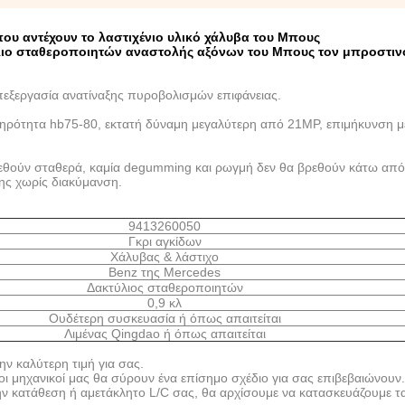
υ αντέχουν το λαστιχένιο υλικό χάλυβα του Μπους
ύλιο σταθεροποιητών αναστολής αξόνων του Μπους τον μπροστιν
εξεργασία ανατίναξης πυροβολισμών επιφάνειας.
σκληρότητα hb75-80, εκτατή δύναμη μεγαλύτερη από 21MP, επιμήκυνση 
δεθούν σταθερά, καμία degumming και ρωγμή δεν θα βρεθούν κάτω από
ης χωρίς διακύμανση.
9413260050
Γκρι αγκίδων
Χάλυβας & λάστιχο
Benz της Mercedes
Δακτύλιος σταθεροποιητών
0,9 κλ
Ουδέτερη συσκευασία ή όπως απαιτείται
Λιμένας Qingdao ή όπως απαιτείται
ν καλύτερη τιμή για σας.
οι μηχανικοί μας θα σύρουν ένα επίσημο σχέδιο για σας επιβεβαιώνουν.
ν κατάθεση ή αμετάκλητο L/C σας, θα αρχίσουμε να κατασκευάζουμε τ