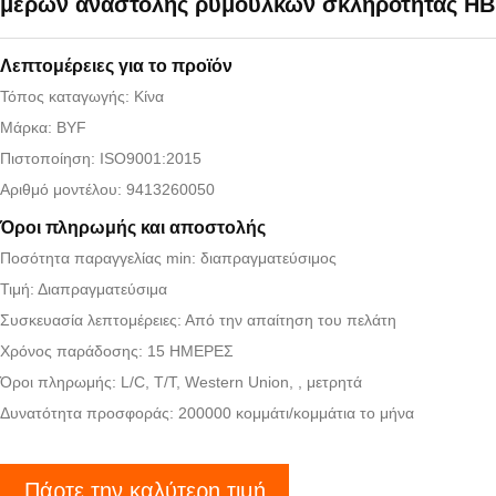
μερών αναστολής ρυμουλκών σκληρότητας HB
Λεπτομέρειες για το προϊόν
Τόπος καταγωγής: Κίνα
Μάρκα: BYF
Πιστοποίηση: ISO9001:2015
Αριθμό μοντέλου: 9413260050
Όροι πληρωμής και αποστολής
Ποσότητα παραγγελίας min: διαπραγματεύσιμος
Τιμή: Διαπραγματεύσιμα
Συσκευασία λεπτομέρειες: Από την απαίτηση του πελάτη
Χρόνος παράδοσης: 15 ΗΜΕΡΕΣ
Όροι πληρωμής: L/C, T/T, Western Union, , μετρητά
Δυνατότητα προσφοράς: 200000 κομμάτι/κομμάτια το μήνα
Πάρτε την καλύτερη τιμή