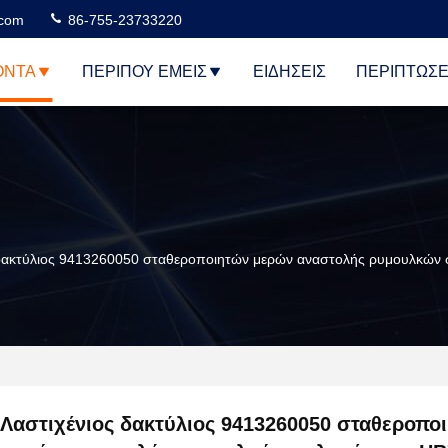
.com
86-755-23733220
ΌΝΤΑ
ΠΕΡΊΠΟΥ ΕΜΕΊΣ
ΕΙΔΉΣΕΙΣ
ΠΕΡΙΠΤΏΣΕ
 δακτύλιος 9413260050 σταθεροποιητών μερών αναστολής ρυμουλκών
Λαστιχένιος δακτύλιος 9413260050 σταθεροπο