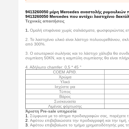
9413260050 μέρη Mercedes αναστολής ρυμουλκών πο
9413260050 Mercedes που αντέχει λαστιχένιο δακτ
Τεχνικές απαιτήσεις
1.
Ομαλή επιφάνεια χωρίς σαλιάσματα, φωσφοριώντας επ
2. Το λαστιχένιο υλικό είναι λάστιχο πολυουρεθάνιου, 
από 300%.
3. Ο εσωτερικοί σωλήνας και το λάστιχο χάλυβα θα συν
συμπίεση 50KN, και η καμπύλη συμπίεσης θα είναι πλήρ
4. Αδήλωτο chamfer: 0,5 * 45 °
COEM ΑΡΙΘ.
Χρώμα
Υλικό
Ισχύστε για
Τύπος
Βάρος
Συσκευασία
Λιμένας φόρτωσης
Άριστη Pre-sale υπηρεσία
1.
Σύμφωνα με το αίτημα προδιαγραφών σας, παρέχετε τη
2.
Αφότου επιβεβαιώσατε την προδιαγραφή και την τιμή, 
3.
Αφότου επιβεβαίωσε το τμήμα χρηματοδότησής μας τη