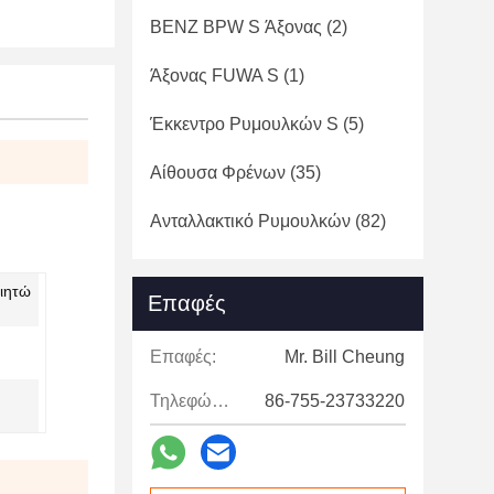
BENZ BPW S Άξονας
(2)
Άξονας FUWA S
(1)
Έκκεντρο Ρυμουλκών S
(5)
Αίθουσα Φρένων
(35)
Ανταλλακτικό Ρυμουλκών
(82)
οιητώ
Επαφές
Επαφές:
Mr. Bill Cheung
Τηλεφώνημα:
86-755-23733220