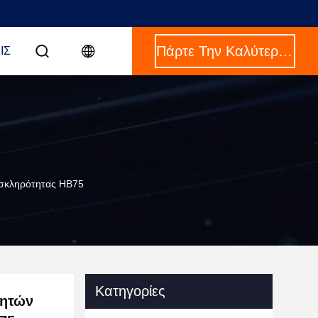
Πάρτε Την Καλύτερη Τιμή
ΙΣ
 σκληρότητας HB75
Κατηγορίες
ιητών