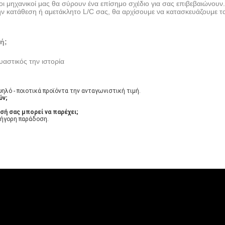
οι μηχανικοί μας θα σύρουν ένα επίσημο σχέδιο για σας επιβεβαιώνουν.
ν κατάθεση ή αμετάκλητο L/C σας, θα αρχίσουμε να κατασκευάζουμε τ
ή;
υαστικός την ιστορία
λό - ποιοτικά προϊόντα την ανταγωνιστική τιμή.
ύν;
ή σας μπορεί να παρέχει;
ρήγορη παράδοση.