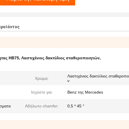
προϊόντος
ητας HB75
,
Λαστιχένιος δακτύλιος σταθεροποιητών
,
Λαστιχένιος δακτύλιος σταθεροπ
Χρώμα:
ν
Ισχύστε για:
Benz της Mercedes
άσματα
Αδήλωτο chamfer:
0,5 * 45 °