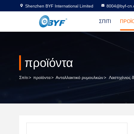
Shenzhen BYF International Limited
8004@byf-cn
ΣΠΊΤΙ
ΠΡΟΪ
προϊόντα
Σπίτι
>
προϊόντα
>
Ανταλλακτικό ρυμουλκών
>
Λαστιχένιος